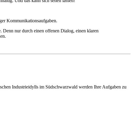
hhaltig. Und das kann sich sehen lassen!
fliger Kommunikationsaufgaben.
. Denn nur durch einen offenen Dialog, einen klaren
en.
tischen Industrieidylls im Südschwarzwald werden Ihre Aufgaben zu