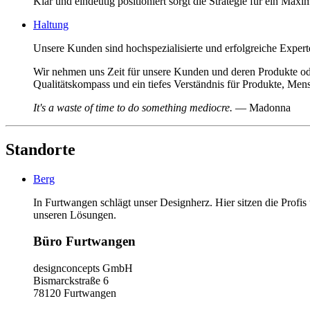
Klar und eindeutig positioniert sorgt die Strategie für ein Ma
Haltung
Unsere Kunden sind hochspezialisierte und erfolgreiche Expert
Wir nehmen uns Zeit für unsere Kunden und deren Produkte ode
Qualitätskompass und ein tiefes Verständnis für Produkte, M
It's a waste of time to do something mediocre.
— Madonna
Standorte
Berg
In Furtwangen schlägt unser Designherz. Hier sitzen die Prof
unseren Lösungen.
Büro Furtwangen
designconcepts GmbH
Bismarckstraße 6
78120 Furtwangen