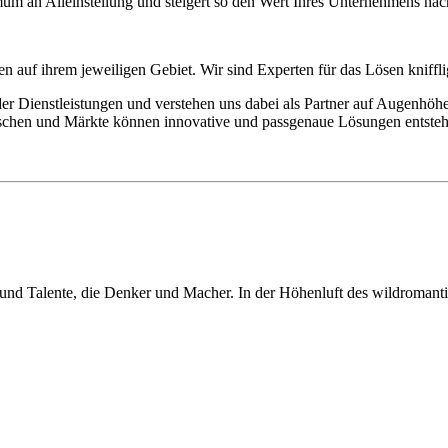
ximum an Alleinstellung und steigert so den Wert Ihres Unternehmens nac
en auf ihrem jeweiligen Gebiet. Wir sind Experten für das Lösen knif
r Dienstleistungen und verstehen uns dabei als Partner auf Augenhöhe
enschen und Märkte können innovative und passgenaue Lösungen entsteh
is und Talente, die Denker und Macher. In der Höhenluft des wildroman